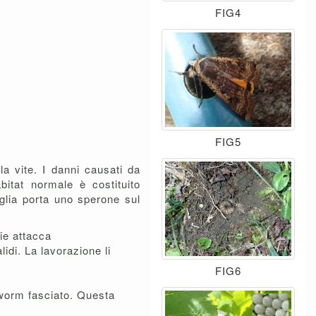
FIG4
FIG5
la vite. I danni causati da
bitat normale è costituito
glia porta uno sperone sul
ie attacca
idi. La lavorazione li
FIG6
worm fasciato. Questa