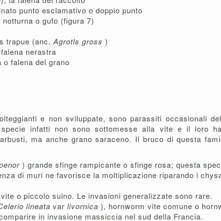
nato punto esclamativo o doppio punto
 notturna o gufo (figura 7)
s trapue (anc.
Agrotls gross
)
 falena nerastra
a o falena del grano
lteggianti e non sviluppate, sono parassiti occasionali del
specie infatti non sono sottomesse alla vite e il loro ha
 arbusti, ma anche grano saraceno. Il bruco di questa fami
lpenor
) grande sfinge rampicante o sfinge rosa; questa spec
nza di muri ne favorisce la moltiplicazione riparando i chysal
vite o piccolo suino. Le invasioni generalizzate sono rare.
Celerio lineata
var
livornica
), hornworm vite comune o horn
 comparire in invasione massiccia nel sud della Francia.