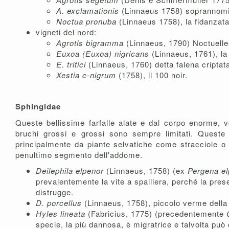
A. exclamationis
(Linnaeus 1758) soprannomi
Noctua pronuba
(Linnaeus 1758), la fidanzata
vigneti del nord:
Agrotls bigramma
(Linnaeus, 1790) Noctuelle
Euxoa (Euxoa) nigricans
(Linnaeus, 1761), la
E. tritici
(Linnaeus, 1760) detta falena criptat
Xestia c-nigrum
(1758), il 100 noir.
Sphingidae
Queste bellissime farfalle alate e dal corpo enorme, vo
bruchi grossi e grossi sono sempre limitati. Queste 
principalmente da piante selvatiche come stracciole o
penultimo segmento dell'addome.
Deilephila elpenor
(Linnaeus, 1758) (ex
Pergena e
prevalentemente la vite a spalliera, perché la prese
distrugge.
D. porcellus
(Linnaeus, 1758), piccolo verme della 
Hyles lineata
(Fabricius, 1775) (precedentemente
specie, la più dannosa, è migratrice e talvolta può