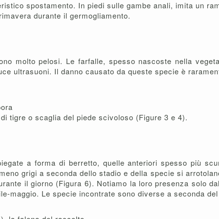
eristico spostamento. In piedi sulle gambe anali, imita un ra
 primavera durante il germogliamento.
sono molto pelosi. Le farfalle, spesso nascoste nella vegeta
uce ultrasuoni. Il danno causato da queste specie è rarament
pora
di tigre o scaglia del piede scivoloso (Figure 3 e 4).
ipiegate a forma di berretto, quelle anteriori spesso più scu
 meno grigi a seconda dello stadio e della specie si arrotola
urante il giorno (Figura 6). Notiamo la loro presenza solo d
rile-maggio. Le specie incontrate sono diverse a seconda del
, la falena del raccolto