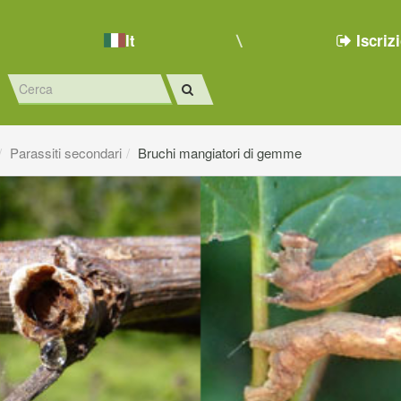
It
Iscriz
Parassiti secondari
Bruchi mangiatori di gemme