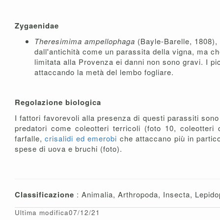
Zygaenidae
Theresimima ampellophaga
(Bayle-Barelle, 1808),
dall'antichità come un parassita della vigna, ma c
limitata alla Provenza ei danni non sono gravi. I pi
attaccando la metà del lembo fogliare.
Regolazione biologica
I fattori favorevoli alla presenza di questi parassiti sono p
predatori come coleotteri terricoli (foto 10, coleotter
farfalle,
crisalidi ed emerobi
che attaccano più in partic
spese di uova e bruchi (foto).
Classificazione
: Animalia, Arthropoda, Insecta, Lepido
Ultima modifica07/12/21