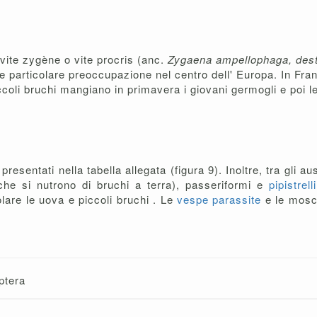
 vite zygène o vite procris (anc.
Zygaena ampellophaga, des
he particolare preoccupazione nel centro dell' Europa. In Fra
ccoli bruchi mangiano in primavera i giovani germogli e poi le 
resentati nella tabella allegata (figura 9). Inoltre, tra gli aus
i che si nutrono di bruchi a terra), passeriformi e
pipistrel
olare le uova e piccoli bruchi . Le
vespe parassite
e le mosc
ptera