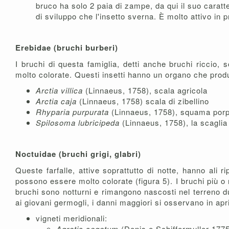
bruco ha solo 2 paia di zampe, da qui il suo caratt
di sviluppo che l'insetto sverna. È molto attivo in
Erebidae (bruchi burberi)
I bruchi di questa famiglia, detti anche bruchi riccio, 
molto colorate. Questi insetti hanno un organo che prod
Arctia villica
(Linnaeus, 1758), scala agricola
Arctia caja
(Linnaeus, 1758) scala di zibellino
Rhyparia purpurata
(Linnaeus, 1758), squama por
Spilosoma lubricipeda
(Linnaeus, 1758), la scaglia 
Noctuidae (bruchi grigi, glabri)
Queste farfalle, attive soprattutto di notte, hanno ali r
possono essere molto colorate (figura 5). I bruchi più o
bruchi sono notturni e rimangono nascosti nel terreno d
ai giovani germogli, i danni maggiori si osservano in ap
vigneti meridionali:
Agrotis segetum
(Denis e Schiffermuller 1775)