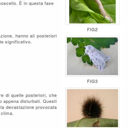
moscello. È in questa fase
FIG2
zione, hanno ali posteriori
e significativo.
FIG3
re di quelle posteriori, che
no appena disturbati. Questi
alla devastazione provocata
 clima.