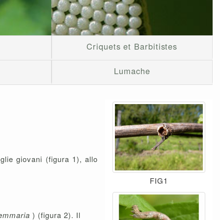
Criquets et Barbitistes
Lumache
lie giovani (figura 1), allo
FIG1
gemmaria
) (figura 2). Il