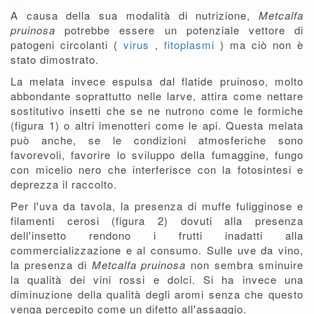
A causa della sua modalità di nutrizione,
Metcalfa
pruinosa
potrebbe essere un potenziale vettore di
patogeni circolanti (
virus
,
fitoplasmi
) ma ciò non è
stato dimostrato.
La melata invece espulsa dal flatide pruinoso, molto
abbondante soprattutto nelle larve, attira come nettare
sostitutivo insetti che se ne nutrono come le formiche
(figura 1) o altri imenotteri come le api. Questa melata
può anche, se le condizioni atmosferiche sono
favorevoli, favorire lo sviluppo della fumaggine, fungo
con micelio nero che interferisce con la fotosintesi e
deprezza il raccolto.
Per l'uva da tavola, la presenza di muffe fuligginose e
filamenti cerosi (figura 2) dovuti alla presenza
dell'insetto rendono i frutti inadatti alla
commercializzazione e al consumo. Sulle uve da vino,
la presenza di
Metcalfa pruinosa
non sembra sminuire
la qualità dei vini rossi e dolci. Si ha invece una
diminuzione della qualità degli aromi senza che questo
venga percepito come un difetto all'assaggio.