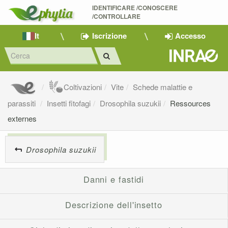
IDENTIFICARE /CONOSCERE 
/CONTROLLARE
It
Iscrizione
Accesso
Coltivazioni
Vite
Schede malattie e
parassiti
Insetti fitofagi
Drosophila suzukii
Ressources
externes
Drosophila suzukii
Danni e fastidi
Descrizione dell'insetto