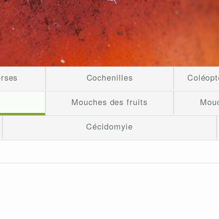
erses
Cochenilles
Coléopt
e
Mouches des fruits
Mouc
Cécidomyie