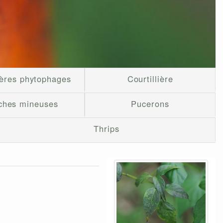
ères phytophages
Courtillière
hes mineuses
Pucerons
Thrips