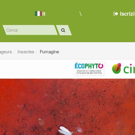
It
Iscriz
ageurs
Insectes
Fumagine