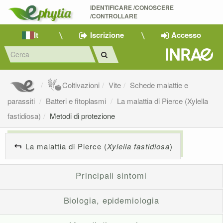
IDENTIFICARE /CONOSCERE 
/CONTROLLARE
It
Iscrizione
Accesso
Coltivazioni
Vite
Schede malattie e
parassiti
Batteri e fitoplasmi
La malattia di Pierce (Xylella
fastidiosa)
Metodi di protezione
La malattia di Pierce (
Xylella fastidiosa
)
Principali sintomi
Biologia, epidemiologia