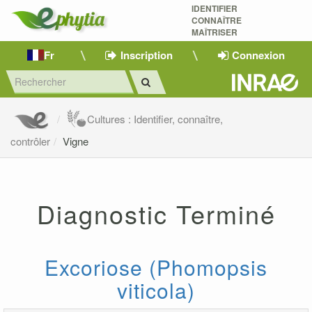
IDENTIFIER
CONNAÎTRE
MAÎTRISER 
Fr
Inscription
Connexion
Cultures : Identifier, connaître,
contrôler
Vigne
Diagnostic Terminé
Excoriose (Phomopsis
viticola)