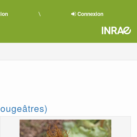
tion
Connexion
rougeâtres)