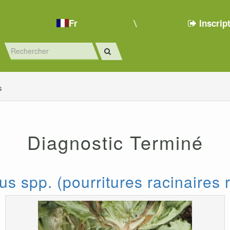
Fr
Inscrip
s
Diagnostic Terminé
us spp. (pourritures racinaires 