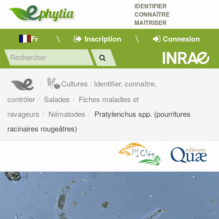
IDENTIFIER
CONNAÎTRE
MAÎTRISER 
Fr
Inscription
Connexion
Cultures : Identifier, connaître,
contrôler
Salades
Fiches maladies et
ravageurs
Nématodes
Pratylenchus spp. (pourritures
racinaires rougeâtres)