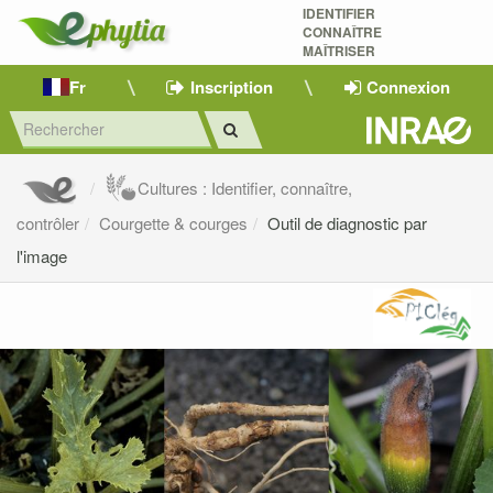
IDENTIFIER
CONNAÎTRE
MAÎTRISER 
Fr
Inscription
Connexion
Cultures : Identifier, connaître,
contrôler
Courgette & courges
Outil de diagnostic par
l'image