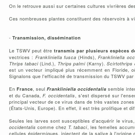
On le retrouve aussi sur certaines cultures vivrières d
Ces nombreuses plantes constituent des réservoirs à vir
-
Transmission, dissémination
Le TSWV peut être
transmis par plusieurs espèces d
vectrices :
Frankliniella fusca
(Hinds),
Frankliniella occ
Thrips tabaci
(Lind.),
Thrips palmi
(Karny).
Scirtothrips 
est un vecteur impliqué plus récemment en Floride, où
Signalons que l'efficacité de transmission du TSWV par l
En
France
, seul
Frankliniella occidentalis
semble inter
et du Canada,
F. occidentalis
, s'est dispersé sur l'en
principal vecteur de ce virus dans de très vastes zone
(États-Unis, Europe). En effet, il est très prolifique et dif
Seules les larves sont susceptibles d'acquérir le viru
occidentalis
comme chez
T. tabaci
, les femelles accumu
cellules épidermiques, injectent de la salive à l'origine 