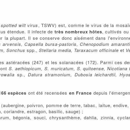
spotted wilt virus
, TSWV) est, comme le virus de la mosa
lus étendue. Il infecte de
très nombreux hôtes
, cultivés ou
r la plupart. Il se conserve donc aisément dans l'enviro
s arvensis, Capsella bursa-pastoris, Chenopodium amarantic
rum, Sonchus
spp.,
Stellaria media, Taraxacum officinale
et
V
les astéracées (247) et les solanacées (172). Parmi ces de
dont
S. aethiopicum, S. muricatum, S. quitoense, Nicotiana 
rowalia
sp.,
Datura stramonium, Dubosia leichardtii, Hyo
166 espèces
ont été recensées
en France
depuis l'émergen
(aubergine, poivron, pomme de terre, tabac, laitue, endive,
n, coriandre, estragon, basilic, sauge) ;
m, bégonia, souci, chrysanthème, dahlia, zinnia, cyclame