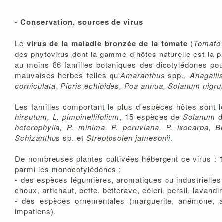
-
Conservation, sources de virus
Le
virus de la maladie bronzée de la tomate
(
Tomato 
des phytovirus dont la gamme d'hôtes naturelle est la p
au moins 86 familles botaniques des dicotylédones pou
mauvaises herbes telles qu'
Amaranthus
spp.,
Anagalli
corniculata, Picris echioides, Poa annua, Solanum nig
Les familles comportant le plus d'espèces hôtes sont 
hirsutum, L. pimpinellifolium
, 15 espèces de
Solanum
heterophylla, P. minima, P. peruviana, P. ixocarpa, B
Schizanthus
sp. et
Streptosolen jamesonii
.
De nombreuses plantes cultivées hébergent ce virus :
parmi les monocotylédones :
- des espèces légumières, aromatiques ou industrielles 
choux, artichaut, bette, betterave, céleri, persil, lavandi
- des espèces ornementales (marguerite, anémone, aru
impatiens).