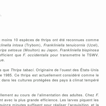
.
 Au moins 10 espèces de thrips ont été reconnues comme
linella intosa
(Trybom),
Frankliniella tenuicornis
(Uzel),
rips setosus
(Moulton) au Japon.
Frankliniella bispinosa
efficient que
F. occidentalis
pour transmettre le TSWV.
ue.
us que
Thrips tabaci
. Originaire de l'ouest des États-Unis
 de 1985. Ce thrips est actuellement considéré comme le
t dans les cultures protégées des pays à climat tempéré
ellement au cours de l'alimentation des adultes. Chez
F.
t avec la plus grande efficience. Les larves piquent les
quinze minutes suffisent pour réaliser l'acquisition, et la