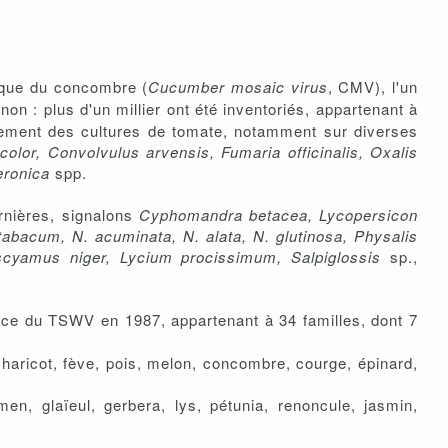
ïque du concombre (
Cucumber mosaic virus
, CMV), l'un
 non : plus d'un millier ont été inventoriés, appartenant à
nnement des cultures de tomate, notamment sur diverses
olor, Convolvulus arvensis, Fumaria officinalis, Oxalis
eronica
spp.
rnières, signalons
Cyphomandra betacea, Lycopersicon
tabacum, N. acuminata, N. alata, N. glutinosa, Physalis
scyamus niger, Lycium procissimum, Salpiglossis
sp.,
ce du TSWV en 1987, appartenant à 34 familles, dont 7
 haricot, fève, pois, melon, concombre, courge, épinard,
n, glaïeul, gerbera, lys, pétunia, renoncule, jasmin,