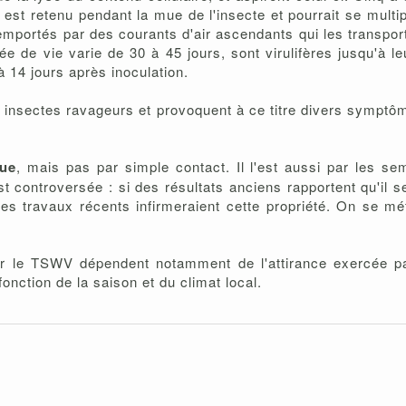
st retenu pendant la mue de l'insecte et pourrait se multipli
 emportés par des courants d'air ascendants qui les transpo
rée de vie varie de 30 à 45 jours, sont virulifères jusqu'à 
14 jours après inoculation.
 insectes ravageurs et provoquent à ce titre divers symptô
que
, mais pas par simple contact. Il l'est aussi par les s
 controversée : si des résultats anciens rapportent qu'il ser
s travaux récents infirmeraient cette propriété. On se méf
par le TSWV dépendent notamment de l'attirance exercée par
onction de la saison et du climat local.