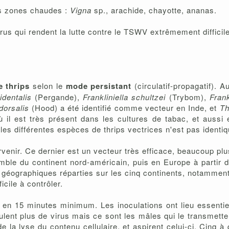
es zones chaudes :
Vigna
sp., arachide, chayotte, ananas.
us qui rendent la lutte contre le TSWV extrêmement difficile
e thrips
selon le
mode persistant
(circulatif-propagatif).
identalis
(Pergande),
Frankliniella schultzei
(Trybom),
Frank
dorsalis
(Hood) a été identifié comme vecteur en Inde, et
Th
 il est très présent dans les cultures de tabac, et aussi 
es différentes espèces de thrips vectrices n'est pas identiq
venir. Ce dernier est un vecteur très efficace, beaucoup pl
semble du continent nord-américain, puis en Europe à partir
s géographiques réparties sur les cinq continents, notammen
ficile à contrôler.
s, en 15 minutes minimum. Les inoculations ont lieu essenti
lent plus de virus mais ce sont les mâles qui le transmetten
de la lyse du contenu cellulaire, et aspirent celui-ci. Cinq à 