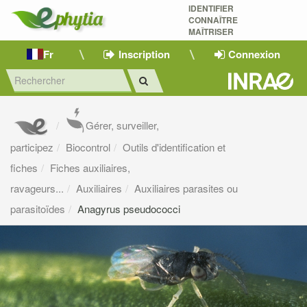
IDENTIFIER
CONNAÎTRE
MAÎTRISER 
Fr
Inscription
Connexion
Gérer, surveiller,
participez
Biocontrol
Outils d'identification et
fiches
Fiches auxiliaires,
ravageurs...
Auxiliaires
Auxiliaires parasites ou
parasitoïdes
Anagyrus pseudococci