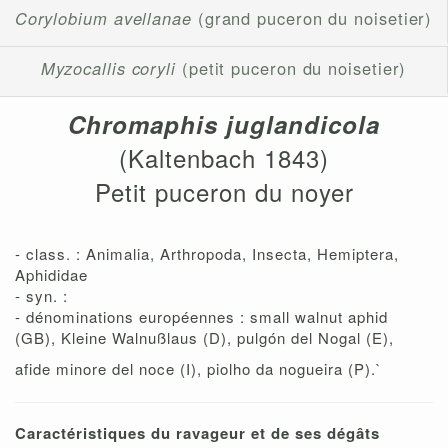
Corylobium avellanae
(grand puceron du noisetier)
Myzocallis coryli
(petit puceron du noisetier)
Chromaphis juglandicola
(Kaltenbach 1843)
Petit puceron du noyer
- class. : Animalia, Arthropoda, Insecta, Hemiptera,
Aphididae
- syn. :
- dénominations européennes : small walnut aphid
(GB), Kleine Walnußlaus (D), pulgón del Nogal (E),
afide minore del noce (I), piolho da nogueira (P).`
Caractéristiques du ravageur et de ses dégâts