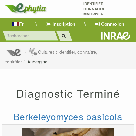
IDENTIFIER
CONNAÎTRE
MAÎTRISER 
Fr
Inscription
Connexion
Cultures : Identifier, connaître,
contrôler
Aubergine
Diagnostic Terminé
Berkeleyomyces basicola