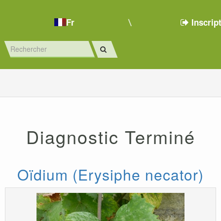
Fr
Inscrip
Diagnostic Terminé
Oïdium (Erysiphe necator)