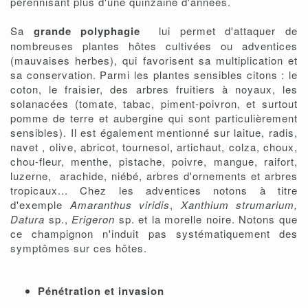
pérennisant plus d'une quinzaine d'années.
Sa
grande polyphagie
lui permet d'attaquer de
nombreuses plantes hôtes cultivées ou adventices
(mauvaises herbes), qui favorisent sa multiplication et
sa conservation. Parmi les plantes sensibles citons :
le
coton, le fraisier, des arbres fruitiers à noyaux, les
solanacées (tomate, tabac, piment-poivron, et surtout
pomme de terre et aubergine qui sont particulièrement
sensibles). Il est également mentionné sur laitue, radis,
navet , olive, abricot, tournesol, artichaut, colza, choux,
chou-fleur, menthe, pistache, poivre, mangue, raifort,
luzerne, arachide, niébé, arbres d'ornements et arbres
tropicaux... Chez les adventices notons à titre
d'exemple
Amaranthus viridis
,
Xanthium strumarium,
Datura
sp.,
Erigeron
sp. et la morelle noire. Notons que
ce champignon n'induit pas
systématiquement des
symptômes sur ces hôtes.
Pénétration et invasion