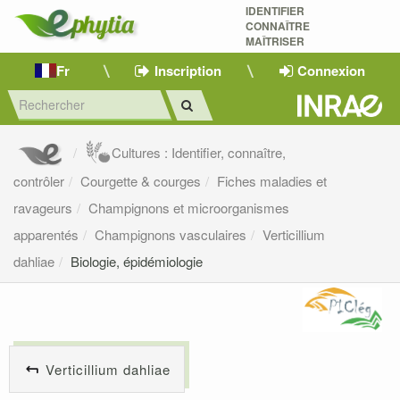
IDENTIFIER
CONNAÎTRE
MAÎTRISER 
Fr
Inscription
Connexion
Cultures : Identifier, connaître,
contrôler
Courgette & courges
Fiches maladies et
ravageurs
Champignons et microorganismes
apparentés
Champignons vasculaires
Verticillium
dahliae
Biologie, épidémiologie
Verticillium dahliae