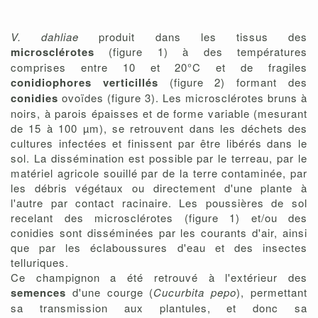
V. dahliae
produit
dans les tissus
des
microsclérotes
(figure 1)
à des températures
comprises entre 10 et 20°C
et de fragiles
conidiophores
verticillés
(figure 2) formant des
conidies
ovoïdes (figure 3).
Les microsclérotes bruns à
noirs, à parois épaisses et de forme variable (mesurant
de 15 à 100 µm), se retrouvent dans les déchets des
cultures infectées et finissent par être libéré
s dans le
sol.
La dissémination est possible par le terreau, par le
matériel agricole souillé par de la terre contaminée, par
les débris végétaux ou directement d'une plante à
l'autre par contact racinaire. Les poussières de sol
recelant des microsclérotes
(figure 1)
et/ou des
conidies
sont disséminées par les courants d'air, ainsi
que par les éclaboussures d'eau et des insectes
telluriques.
Ce champignon a été retrouvé à l'extérieur des
semences
d'une courge (
Cucurbita pepo
), permettant
sa transmission aux plantules, et donc sa