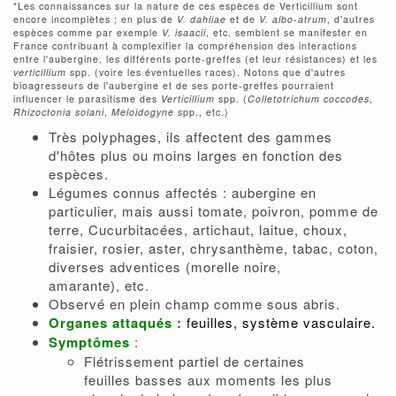
*Les connaissances sur la nature de ces espèces de Verticillium sont
encore incomplètes ; en plus de
V. dahliae
et de
V. albo-atrum
, d'autres
espèces comme par exemple
V. isaacii
, etc. semblent se manifester en
France contribuant à complexifier la compréhension des interactions
entre l'aubergine, les différents porte-greffes (et leur résistances) et les
verticillium
spp. (voire les éventuelles races). Notons que d'autres
bioagresseurs de l'aubergine et de ses porte-greffes pourraient
influencer le parasitisme des
Verticillium
spp. (
Colletotrichum coccodes
,
Rhizoctonia solani
,
Meloidogyne
spp., etc.)
Très polyphages, ils affectent des gammes
d'hôtes plus ou moins larges en fonction des
espèces.
Légumes connus affectés : aubergine en
particulier, mais aussi tomate, poivron, pomme de
terre, Cucurbitacées, artichaut, laitue, choux,
fraisier, rosier, aster, chrysanthème, tabac, coton,
diverses adventices (morelle noire,
amarante), etc.
Observé en plein champ comme sous abris.
Organes attaqués :
feuilles, système vasculaire.
Symptômes
:
Flétrissement partiel de certaines
feuilles basses aux moments les plus