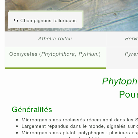
Champignons telluriques
Athelia rolfsii
Berk
Oomycètes (
Phytophthora
,
Pythium
)
Pyre
Phytoph
Pour
Généralités
Microorganismes reclassés récemment dans les Str
Largement répandus dans le monde, signalés sur 
Microorganismes plutôt polyphages ; plusieurs e