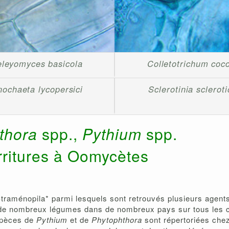
eleyomyces basicola
Colletotrichum coc
nochaeta lycopersici
Sclerotinia sclerot
thora
spp.,
Pythium
spp.
ritures à Oomycètes
aménopila* parmi lesquels sont retrouvés plusieurs agents
de nombreux légumes dans de nombreux pays sur tous les c
spèces de
Pythium
et de
Phytophthora
sont répertoriées che