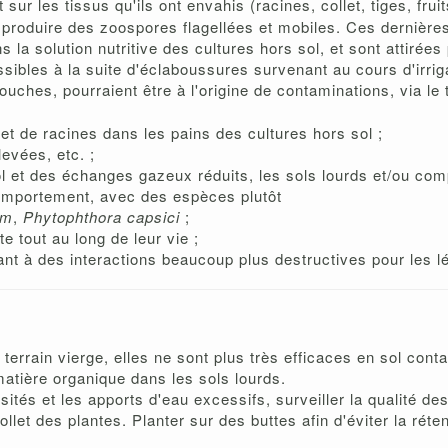
r les tissus qu'ils ont envahis (racines, collet, tiges, frui
produire des zoospores flagellées et mobiles. Ces dernière
la solution nutritive des cultures hors sol, et sont attirées
sibles à la suite d'éclaboussures survenant au cours d'irrig
uches, pourraient être à l'origine de contaminations, via le 
 et de racines dans les pains des cultures hors sol ;
evées, etc. ;
ol et des échanges gazeux réduits, les sols lourds et/ou com
comportement, avec des espèces plutôt
um
,
Phytophthora capsici
;
e tout au long de leur vie ;
sant à des interactions beaucoup plus destructives pour les 
terrain vierge, elles ne sont plus très efficaces en sol cont
matière organique dans les sols lourds.
sités et les apports d'eau excessifs, surveiller la qualité des
ollet des plantes. Planter sur des buttes afin d'éviter la réte