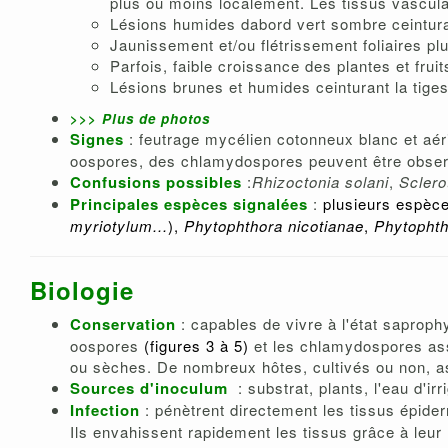
plus ou moins localement. Les tissus vasculai
Lésions humides dabord vert sombre ceintura
Jaunissement et/ou flétrissement foliaires p
Parfois, faible croissance des plantes et fruits
Lésions brunes et humides ceinturant la tiges,
>>>
Plus de photos
Signes
: feutrage mycélien cotonneux blanc et aé
oospores, des chlamydospores peuvent être obser
Confusions possibles
:
Rhizoctonia solani
,
Sclerot
P
rincipales espèces signalées
:
plusieurs espèc
myriotylum...
),
Phytophthora nicotianae
,
Phytophth
Biologie
Conservation
: capables de vivre à l'état saproph
oospores
(figures 3 à 5)
et les chlamydospores ass
ou sèches. De nombreux hôtes, cultivés ou non, ass
Sources d'inoculum
: substrat, plants, l'eau d'ir
Infection
: pénètrent directement les tissus épider
Ils envahissent rapidement les tissus grâce à leur