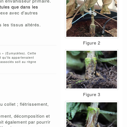
un envahisseur primaire.
tules que dans les
plexe avec d'autres
les tissus altérés.
Figure 2
s » (Eumycètes). Cette
t qu'ils appartenaient
 associés soit au règne
Figure 3
 collet ; flétrissement,
ement, décomposition et
nit également par pourrir