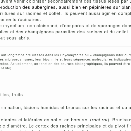
uvent venir coloniser secondairement des tissus lésés par 
roduction des aubergines, aussi bien en pépinières sur plan
ritures sur racines et collet. ils peuvent aussi agir en com
sements racinaires.
de mycelium non cloisonné, d'oospores et de sporanges dans 
les et des champignons parasites des racines et du collet.
ut sous abris.
i ont longtemps été classés dans les Phycomycètes ou « champignons inférieur
e ces microorganismes, leur biochimie et leurs séquences moléculaires indiquaien
omées. Actuellement, en fonction des sources bibliographiques, ils peuvent être
of life).
lles, fruits
rmination, lésions humides et brunes sur les racines et ou au
tantes et latérales en sol et en hors sol (
root rot
). Bruniss
ible diamètre. Le cortex des racines principales et du pivot fi