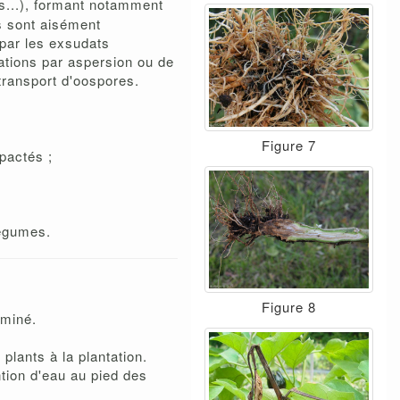
ts...), formant notamment
s sont aisément
 par les exsudats
ations par aspersion ou de
transport d'oospores.
Figure 7
pactés ;
légumes.
Figure 8
aminé.
 plants à la plantation.
ntion d'eau au pied des