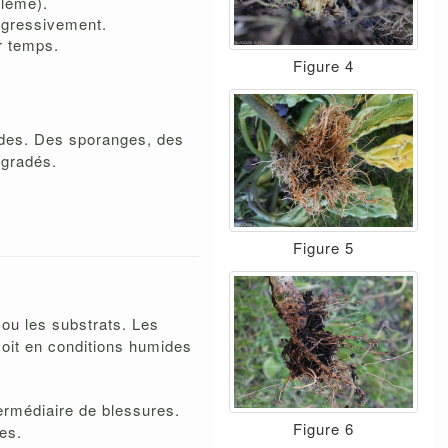
ylème).
ogressivement.
r temps.
Figure 4
ides. Des sporanges, des
égradés.
Figure 5
 ou les substrats. Les
soit en conditions humides
termédiaire de blessures.
Figure 6
es.