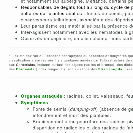
et notamment sur aubergine. Méfiance, certains pe
Responsables de dégâts tout au long du cycle de p
cultures sur plantes adultes
: fontes de semis, pour
bioagresseurs telluriques, associés à des dépéris
Leur parasitisme est matérialisé par la présence 
Inter-agissent notamment avec les nématodes à gal
Observés en pépinière, en plein champ, mais surto
* Il existe environ 800 espèces saprophytes ou parasites d'Oomycètes qu
classification a été révisée il y a quelques années car l'ultrastructure d
aux
Chromistes
, incluant surtout des algues (vertes et brunes), des diat
des
Chromista
(Index fungorum), soit au règne des
Stramenopila
(Tree 
Organes attaqués
: racines, collet, vaisseaux, feui
Symptômes
:
Fonte de semis (
damping-off
) (absence de ge
effondrement et mort des plantules.
Brunissement et/ou pourriture des racines pivo
disparition de radicelles et des racines de fa