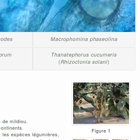
codes
Macrophomina phaseolina
iorum
Thanatephorus cucumeris
(
Rhizoctonia solani
)
 de mildiou.
ontinents.
Figure 1
z les espèces légumières,