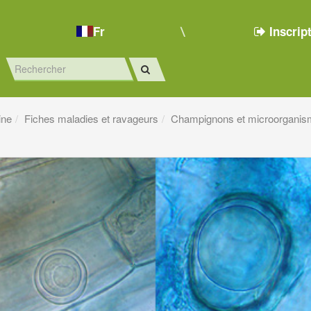
Fr
Inscrip
ine
Fiches maladies et ravageurs
Champignons et microorganis