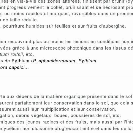
res en vis-à-vis des zones altérées, finissent par brunir (x
nt progressivement le collet, brunissant et se nécrosant pr
lus ou moins rapides et marqués, réversibles dans un premie
 de taille réduite.
 pourriture humides sur feuilles et sur fruits d'aubergine.
rien recouvrant plus ou moins les lésions en conditions hum
vées grâce à une microscope photonique dans les tissus d
ium rolfsii
, etc.
es de Pythium (
P. aphanidermatum
,
Pythium
ora capsici...
yte aux dépens de la matière organique présente dans le sol
urent parfaitement leur conservation dans le sol, que cela 
urent aussi leur multiplication et leur conservation.
rigation, débris végétaux, boues, poussières de sol, etc.
miques des jeunes racines et des fruits, mais aussi par l'in
 mycélium non cloisonné progressant entre et dans les cellul