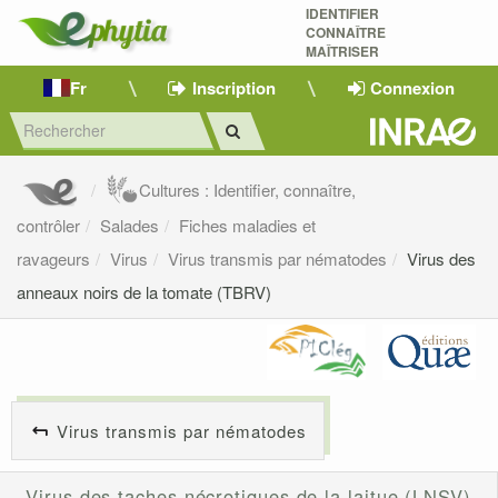
IDENTIFIER
CONNAÎTRE
MAÎTRISER 
Fr
Inscription
Connexion
Cultures : Identifier, connaître,
contrôler
Salades
Fiches maladies et
ravageurs
Virus
Virus transmis par nématodes
Virus des
anneaux noirs de la tomate (TBRV)
Virus transmis par nématodes
Virus des taches nécrotiques de la laitue (LNSV)