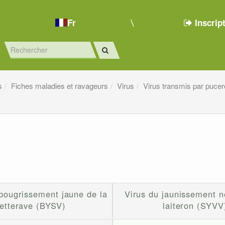
Fr
Inscrip
s
Fiches maladies et ravageurs
Virus
Virus transmis par puce
bougrissement jaune de la
Virus du jaunissement n
etterave (BYSV)
laiteron (SYVV