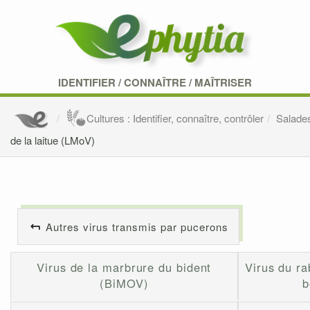
IDENTIFIER
/
CONNAÎTRE
/
MAÎTRISER
Cultures : Identifier, connaître, contrôler
Salade
de la laitue (LMoV)
Autres virus transmis par pucerons
Virus de la marbrure du bident
Virus du ra
(BiMOV)
b