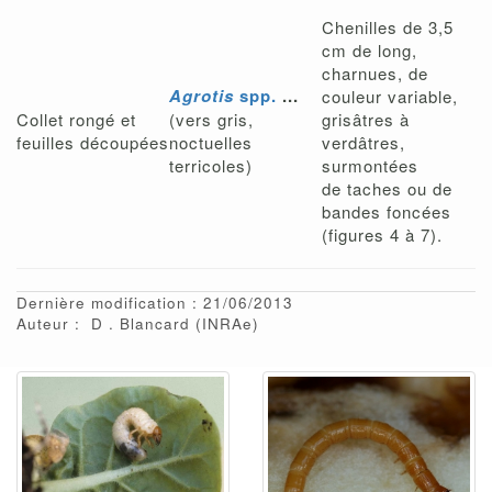
Chenilles de 3,5
cm de long,
charnues, de
Agrotis
spp.
...
couleur variable,
Collet rongé et
(vers gris,
grisâtres à
feuilles découpées
noctuelles
verdâtres,
terricoles)
surmontées
de taches ou de
bandes foncées
(figures 4 à 7).
Dernière modification : 21/06/2013
Auteur :
D
Blancard
(INRAe)