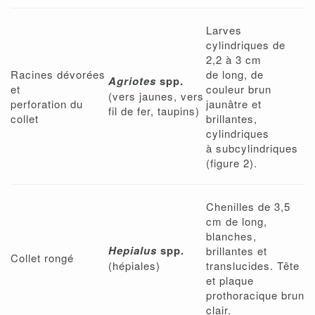
Larves
cylindriques de
2,2 à 3 cm
Racines dévorées
de long, de
Agriotes
spp.
et
couleur brun
(vers jaunes, vers
perforation du
jaunâtre et
fil de fer, taupins)
collet
brillantes,
cylindriques
à subcylindriques
(figure 2).
Chenilles de 3,5
cm de long,
blanches,
Hepialus
spp.
brillantes et
Collet rongé
(hépiales)
translucides. Tête
et plaque
prothoracique brun
clair.