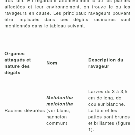
très loin. En regardant attentivement la ou les plantes
affectées et leur environnement, on trouve le ou les
ravageurs en cause. Les principaux ravageurs pouvant
être impliqués dans ces dégâts racinaires sont
mentionnés dans le tableau suivant.
Organes
attaqués et
Description du
Nom
nature des
ravageur
dégâts
Larves de 3 à 3,5
Melolontha
cm de long, de
melolontha
couleur blanche.
Racines dévorées
(ver blanc,
La tête et les
hanneton
pattes sont brunes
commun)
et brillantes (figure
1).