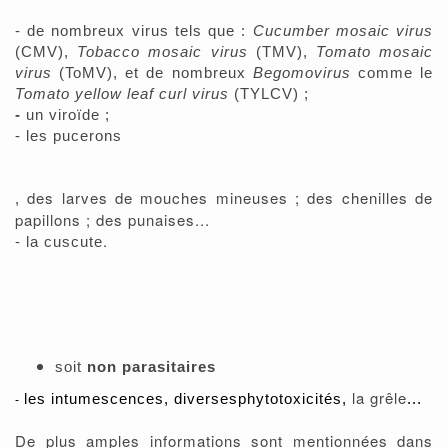
- de nombreux virus tels que :
Cucumber mosaic virus
(CMV),
Tobacco mosaic virus
(TMV),
Tomato mosaic
vir
us
(ToMV), et de
nombreux
Begomovirus
comme le
Tomato yellow leaf curl virus
(TYLCV)
;
-
un viroïde ;
-
les pucerons
des larves de mouches mineuses ; des chenilles de
,
papillons ; des punaises...
-
.
la cuscute
soit
non parasitaires
la grêle
les intumescences,
diverses
phytotoxicités,
...
-
De plus amples informations sont mentionnées dans