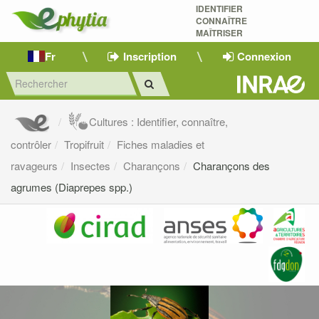
IDENTIFIER
CONNAÎTRE
MAÎTRISER 
Fr
Inscription
Connexion
Cultures : Identifier, connaître,
contrôler
Tropifruit
Fiches maladies et
ravageurs
Insectes
Charançons
Charançons des
agrumes (Diaprepes spp.)