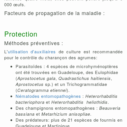
000 œufs.
Facteurs de propagation de la maladie :
Protection
Méthodes préventives :
L'
utilisation d'auxiliaires
de culture est recommandée
pour le contrôle du charançon des agrumes:
Parasitoïdes : 4 espèces de microhyménoptères
ont été trouvées en Guadeloupe, des Eulophidae
(
Aprostocetus gala
,
Quadrastichus haitiensis
,
Aprostocetus
sp.) et un Trichogrammatidae
(
Ceratogramma etiennei
).
Nématodes entomopathogènes
:
Heterorhabditis
bacteriophora
et
Heterorhabditis
heliothidis
.
Des champignons entomopathogènes :
Beauveria
bassiana
et
Metarhizium anisopliae
.
Des prédateurs: plus de 21 espèces de fourmis en
Guadeloupe et Martinique.