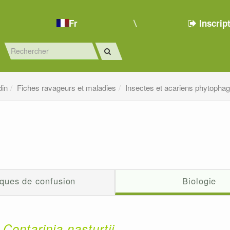
Fr
Inscrip
din
Fiches ravageurs et maladies
Insectes et acariens phytopha
ques de confusion
Biologie
Contarinia nasturtii