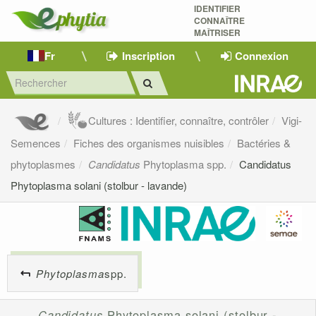
IDENTIFIER
CONNAÎTRE
MAÎTRISER 
Fr
Inscription
Connexion
Cultures : Identifier, connaître, contrôler
Vigi-
Semences
Fiches des organismes nuisibles
Bactéries &
phytoplasmes
Candidatus
Phytoplasma spp.
Candidatus
Phytoplasma solani (stolbur - lavande)
Phytoplasma
spp.
Candidatus
Phytoplasma solani (stolbur -