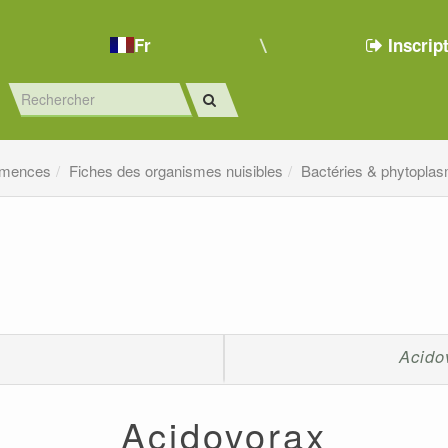
Fr
Inscrip
emences
Fiches des organismes nuisibles
Bactéries & phytopla
Acido
Acidovorax