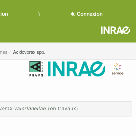
tion
Connexion
smes
Acidovorax spp.
vorax valerianellae
(en travaux)