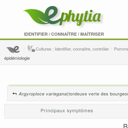
IDENTIFIER
/
CONNAÎTRE
/
MAÎTRISER
Cultures : Identifier, connaître, contrôler
Pomm
épidémiologie
Argyroploce variegana
(tordeuse verte des bourgeo
Principaux symptômes
B