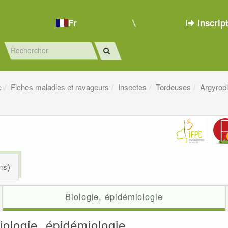
Fr
Inscrip
e
Fiches maladies et ravageurs
Insectes
Tordeuses
Argyrop
ns)
Biologie, épidémiologie
iologie, épidémiologie