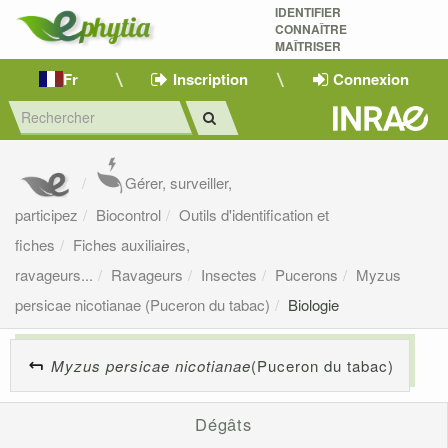
IDENTIFIER
CONNAÎTRE
MAÎTRISER 
Fr
Inscription
Connexion
Gérer, surveiller,
participez
Biocontrol
Outils d'identification et
fiches
Fiches auxiliaires,
ravageurs...
Ravageurs
Insectes
Pucerons
Myzus
persicae nicotianae (Puceron du tabac)
Biologie
Myzus persicae nicotianae
(Puceron du tabac)
Dégâts