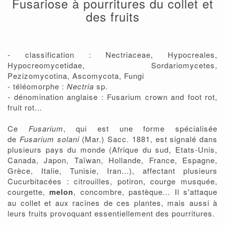
Fusariose à pourritures du collet et
des fruits
- classification : Nectriaceae, Hypocreales,
Hypocreomycetidae, Sordariomycetes,
Pezizomycotina, Ascomycota, Fungi
- téléomorphe :
Nectria
sp.
- dénomination anglaise : Fusarium crown and foot rot,
fruit rot...
Ce
Fusarium
, qui est une forme spécialisée
de
Fusarium solani
(Mar.) Sacc. 1881, est signalé dans
plusieurs pays du monde (Afrique du sud, Etats-Unis,
Canada, Japon, Taïwan, Hollande, France, Espagne,
Grèce, Italie, Tunisie, Iran...), affectant plusieurs
Cucurbitacées : citrouilles, potiron, courge musquée,
courgette,
melon
, concombre, pastèque... Il s'attaque
au collet et aux racines de ces plantes, mais aussi à
leurs fruits provoquant essentiellement des pourritures.