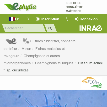
IDENTIFIER
CONNAÎTRE
MAÎTRISER 
Fr
Inscription
Connexion
Cultures : Identifier, connaître,
contrôler
Melon
Fiches maladies et
ravageurs
Champignons et autres
microorganismes
Champignons telluriques
Fusarium solani
f. sp. cucurbitae