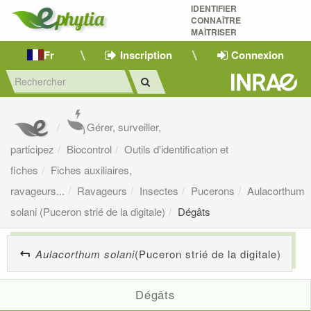
IDENTIFIER
CONNAÎTRE
MAÎTRISER 
Fr
Inscription
Connexion
Gérer, surveiller,
participez
Biocontrol
Outils d'identification et
fiches
Fiches auxiliaires,
ravageurs...
Ravageurs
Insectes
Pucerons
Aulacorthum
solani (Puceron strié de la digitale)
Dégâts
Aulacorthum solani
(Puceron strié de la digitale)
Dégâts