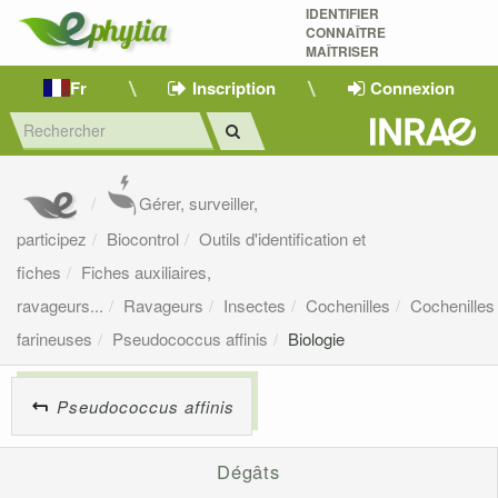
IDENTIFIER
CONNAÎTRE
MAÎTRISER 
Fr
Inscription
Connexion
Gérer, surveiller,
participez
Biocontrol
Outils d'identification et
fiches
Fiches auxiliaires,
ravageurs...
Ravageurs
Insectes
Cochenilles
Cochenilles
farineuses
Pseudococcus affinis
Biologie
Pseudococcus affinis
Dégâts