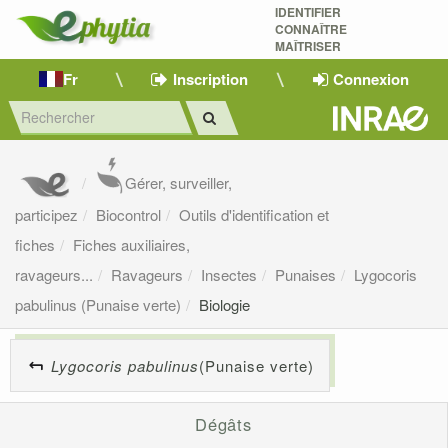
IDENTIFIER
CONNAÎTRE
MAÎTRISER 
Fr
Inscription
Connexion
Gérer, surveiller,
participez
Biocontrol
Outils d'identification et
fiches
Fiches auxiliaires,
ravageurs...
Ravageurs
Insectes
Punaises
Lygocoris
pabulinus (Punaise verte)
Biologie
Lygocoris pabulinus
(Punaise verte)
Dégâts