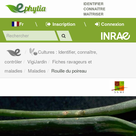
IDENTIFIER
CONNAÎTRE
MAÎTRISER 
Fr
Inscription
Connexion
Cultures : Identifier, connaître,
contrôler
VigiJardin
Fiches ravageurs et
maladies
Maladies
Rouille du poireau