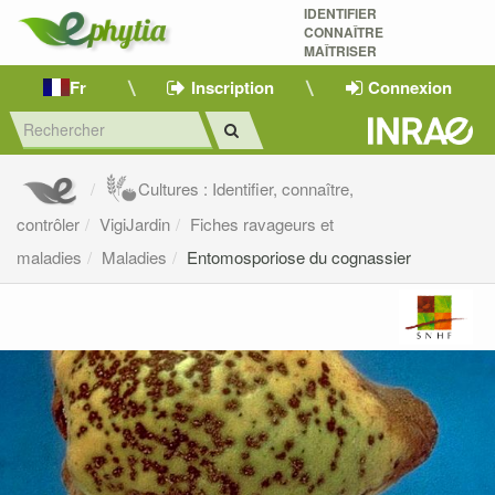
IDENTIFIER
CONNAÎTRE
MAÎTRISER 
Fr
Inscription
Connexion
Cultures : Identifier, connaître,
contrôler
VigiJardin
Fiches ravageurs et
maladies
Maladies
Entomosporiose du cognassier