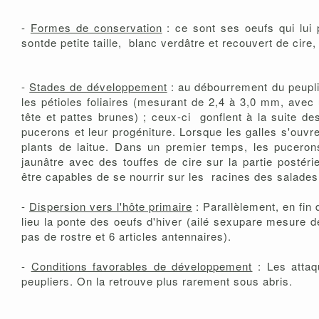
-
Formes de conservation
: ce sont ses oeufs qui lui 
sontde petite taille, blanc verdâtre et recouvert de ci
-
Stades de développement
: au débourrement du peuplie
les pétioles foliaires (mesurant de 2,4 à 3,0 mm, avec
tête et pattes brunes) ; ceux-ci gonflent à la suite 
pucerons et leur progéniture. Lorsque les galles s'ouv
plants de laitue. Dans un premier temps, les puceron
jaunâtre avec des touffes de cire sur la partie posté
être capables de se nourrir sur les racines des salades 
-
Dispersion vers l'hôte primaire
: Parallèlement, en fin 
lieu la ponte des oeufs d'hiver (ailé sexupare mesure 
pas de rostre et 6 articles antennaires).
-
Conditions favorables de développement
: Les attaq
peupliers. On la retrouve plus rarement sous abris.