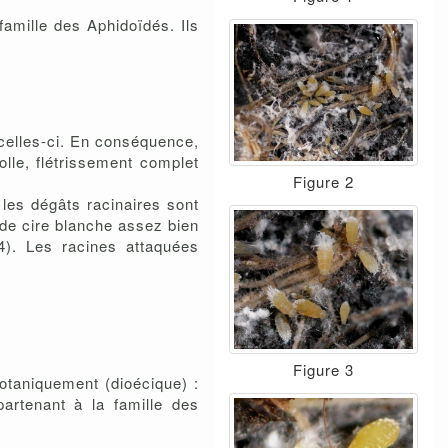
amille des Aphidoïdés. Ils
 celles-ci. En conséquence,
lle, flétrissement complet
Figure 2
les dégâts racinaires sont
 de cire blanche assez bien
4). Les racines attaquées
Figure 3
botaniquement (dioécique) :
partenant à la famille des