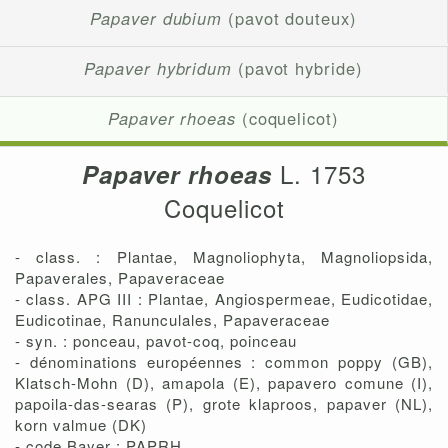
Papaver dubium
(pavot douteux)
Papaver hybridum
(pavot hybride)
Papaver rhoeas
(coquelicot)
L. 1753
Papaver rhoeas
Coquelicot
- class. : Plantae, Magnoliophyta, Magnoliopsida,
Papaverales, Papaveraceae
- class. APG III : Plantae, Angiospermeae, Eudicotidae,
Eudicotinae, Ranunculales, Papaveraceae
- syn. : ponceau, pavot-coq, poinceau
- dénominations européennes : common poppy (GB),
Klatsch-Mohn (D), amapola (E), papavero comune (I),
papoila-das-searas (P), grote klaproos, papaver (NL),
korn valmue (DK)
- code Bayer : PAPRH