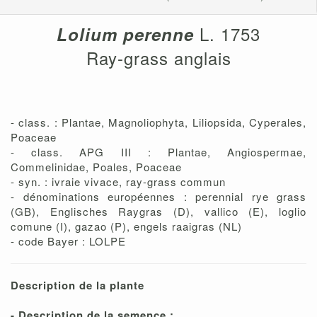
L. 1753
Lolium perenne
Ray-grass anglais
- class. : Plantae, Magnoliophyta, Liliopsida, Cyperales,
Poaceae
- class. APG III : Plantae, Angiospermae,
Commelinidae, Poales, Poaceae
- syn. : ivraie vivace, ray-grass commun
- dénominations européennes : perennial rye grass
(GB), Englisches Raygras (D), vallico (E), loglio
comune (I), gazao (P), engels raaigras (NL)
- code Bayer : LOLPE
Description de la plante
- Description de la semence :