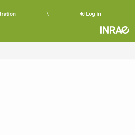
tration
Log in