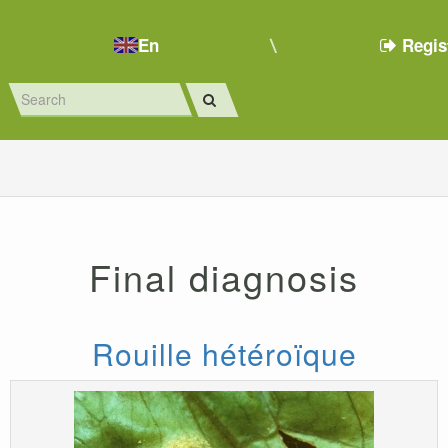
En
Regis
Final diagnosis
Rouille hétéroïque