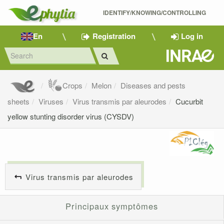
IDENTIFY/KNOWING/CONTROLLING 
En
Registration
Log in
Crops
Melon
Diseases and pests
sheets
Viruses
Virus transmis par aleurodes
Cucurbit
yellow stunting disorder virus (CYSDV)
Virus transmis par aleurodes
Principaux symptômes