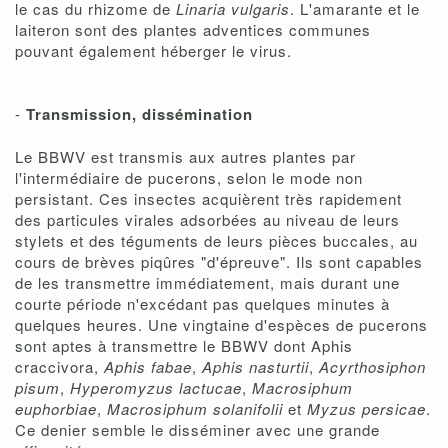
le cas du rhizome de
Linaria vulgaris
. L'amarante et le
laiteron sont des plantes adventices communes
pouvant également héberger le virus.
-
Transmission, dissémination
Le BBWV est transmis aux autres plantes par
l'intermédiaire de pucerons, selon le mode non
persistant. Ces insectes acquièrent très rapidement
des particules virales adsorbées au niveau de leurs
stylets et des téguments de leurs pièces buccales, au
cours de brèves piqûres "d'épreuve". Ils sont capables
de les transmettre immédiatement, mais durant une
courte période n'excédant pas quelques minutes à
quelques heures. Une vingtaine d'espèces de pucerons
sont aptes à transmettre le BBWV dont Aphis
craccivora,
Aphis fabae
,
Aphis nasturtii
,
Acyrthosiphon
pisum
,
Hyperomyzus lactucae
,
Macrosiphum
euphorbiae
,
Macrosiphum solanifolii
et
Myzus persicae
.
Ce denier semble le disséminer avec une grande