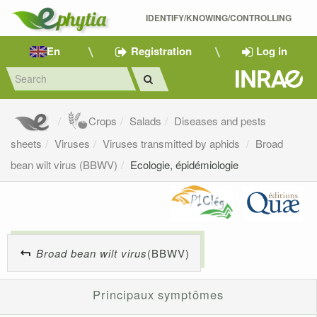
IDENTIFY/KNOWING/CONTROLLING 
En
Registration
Log in
Crops
Salads
Diseases and pests
sheets
Viruses
Viruses transmitted by aphids
Broad
bean wilt virus (BBWV)
Ecologie, épidémiologie
Broad bean wilt virus
(BBWV)
Principaux symptômes