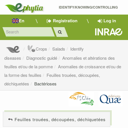
IDENTIFY/KNOWING/CONTROLLING 
En
Registration
Log in
Crops
Salads
Identify
diseases
Diagnostic guidé
Anomalies et altérations des
feuilles et/ou de la pomme
Anomalies de croissance et/ou de
la forme des feuilles
Feuilles trouées, découpées,
déchiquetées
Bactérioses
Feuilles trouées, découpées, déchiquetées