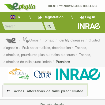
IDENTIFY/KNOWING/CONTROLLING 
En
Registration
Log in
Crops
Tomato
Identify diseases
Guided
diagnosis
Fruit abnormalities, deterioration
Taches,
altérations, pourritures plus ou moins étendues
Taches,
altérations de taille plutôt limitée
Punaises
Taches, altérations de taille plutôt limitée
Points dorés