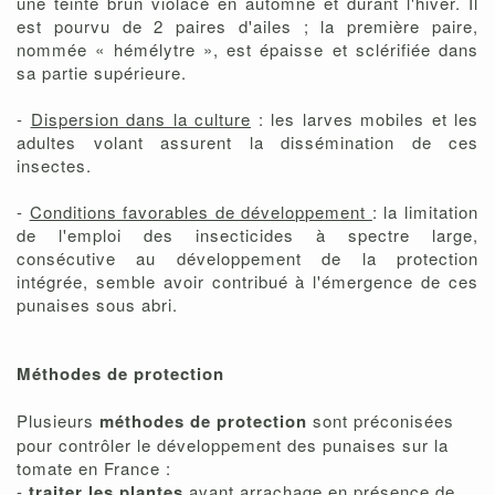
une teinte brun violacé en automne et durant l'hiver. Il
est pourvu de 2 paires d'ailes ; la première paire,
nommée « hémélytre », est épaisse et sclérifiée dans
sa partie supérieure.
-
Dispersion dans la culture
: les larves mobiles et les
adultes volant assurent la dissémination de ces
insectes.
-
Conditions favorables de développement
: la limitation
de l'emploi des insecticides à spectre large,
consécutive au développement de la protection
intégrée, semble avoir contribué à l'émergence de ces
punaises sous abri.
Méthodes de protection
Plusieurs
méthodes de protection
sont préconisées
pour contrôler le développement des punaises sur la
tomate en France :
-
traiter les plantes
avant arrachage en présence de