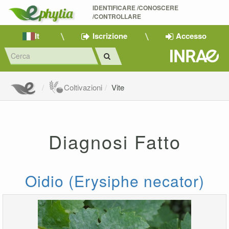
IDENTIFICARE /CONOSCERE 
/CONTROLLARE
It
Iscrizione
Accesso
Coltivazioni
Vite
Diagnosi Fatto
Oidio (Erysiphe necator)