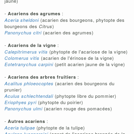
jaune)
-
Acariens des agrumes
:
Aceria sheldoni
(acarien des bourgeons, phytopte des
bourgeons des
Citrus
)
Panonychus citri
(acarien des agrumes)
-
Acariens de la vigne
:
Calepitrimerus vitis
(phytopte de l'acariose de la vigne)
Colomerus vitis
(acarien de l'érinose de la vigne)
Eotetranychus carpini
(petit acarien jaune de la vigne)
-
Acariens des arbres fruitiers
:
Acalitus phloeocoptes
(acarien des bourgeons du
prunier)
Aculus schlechtendali
(phytopte libre du pommier)
Eriophyes pyri
(phytopte du poirier)
Panonychus ulmi
(acarien rouge des pomacées)
-
Autres acariens
:
Aceria tulipae
(phytopte de la tulipe)
Aculops lycopersici
(agent de l'acariose bronzée de la