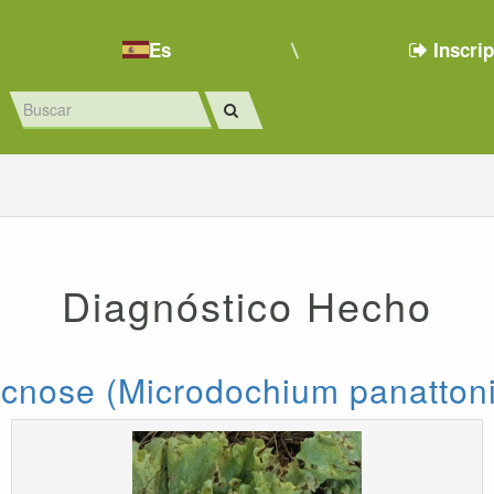
Es
Inscri
Diagnóstico Hecho
acnose (Microdochium panatton