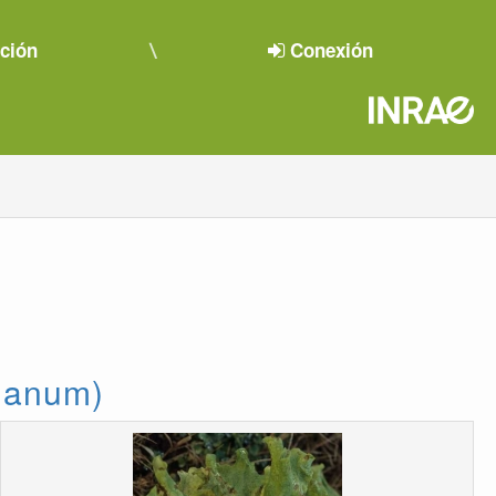
pción
Conexión
ianum)