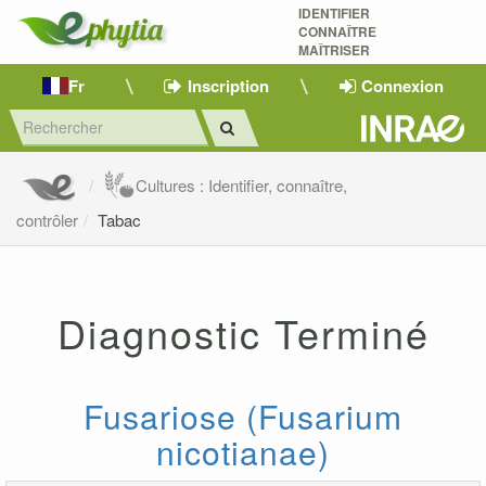
IDENTIFIER
CONNAÎTRE
MAÎTRISER 
Fr
Inscription
Connexion
Cultures : Identifier, connaître,
contrôler
Tabac
Diagnostic Terminé
Fusariose (Fusarium
nicotianae)